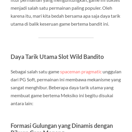
menjadi salah satu permainan paling populer. Oleh
karena itu, mari kita bedah bersama apa saja daya tarik
utama di balik keseruan game bertema bandit ini.
Daya Tarik Utama Slot Wild Bandito
Sebagai salah satu game
spaceman pragmatic
unggulan
dari PG Soft, permainan ini membawa mekanisme yang
sangat menghibur. Beberapa daya tarik utama yang
membuat game bertema Meksiko ini begitu disukai
antara lain:
Formasi Gulungan yang Dinamis dengan