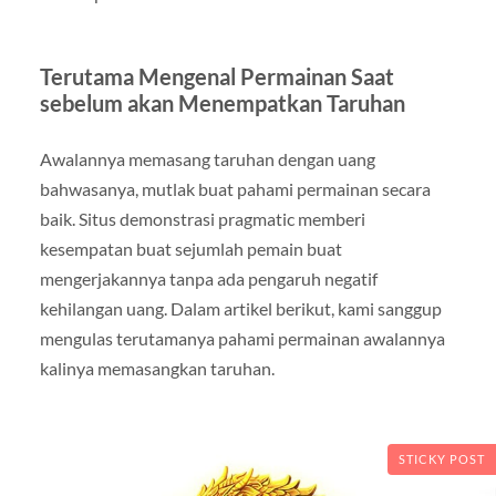
Terutama Mengenal Permainan Saat
sebelum akan Menempatkan Taruhan
Awalannya memasang taruhan dengan uang
bahwasanya, mutlak buat pahami permainan secara
baik. Situs demonstrasi pragmatic memberi
kesempatan buat sejumlah pemain buat
mengerjakannya tanpa ada pengaruh negatif
kehilangan uang. Dalam artikel berikut, kami sanggup
mengulas terutamanya pahami permainan awalannya
kalinya memasangkan taruhan.
STICKY POST