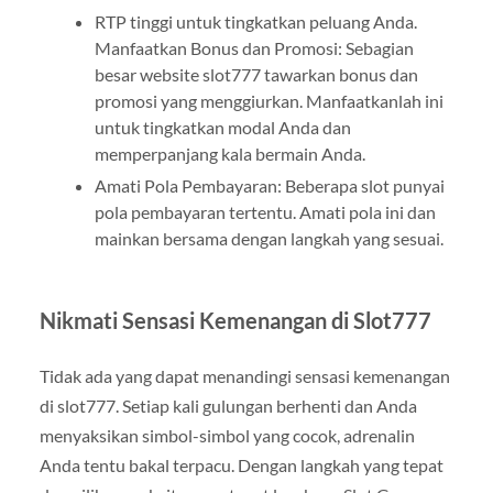
RTP tinggi untuk tingkatkan peluang Anda.
Manfaatkan Bonus dan Promosi: Sebagian
besar website slot777 tawarkan bonus dan
promosi yang menggiurkan. Manfaatkanlah ini
untuk tingkatkan modal Anda dan
memperpanjang kala bermain Anda.
Amati Pola Pembayaran: Beberapa slot punyai
pola pembayaran tertentu. Amati pola ini dan
mainkan bersama dengan langkah yang sesuai.
Nikmati Sensasi Kemenangan di Slot777
Tidak ada yang dapat menandingi sensasi kemenangan
di slot777. Setiap kali gulungan berhenti dan Anda
menyaksikan simbol-simbol yang cocok, adrenalin
Anda tentu bakal terpacu. Dengan langkah yang tepat