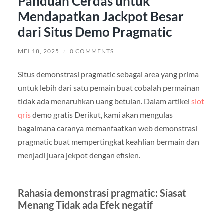
Panduan Cerdas untuk
Mendapatkan Jackpot Besar
dari Situs Demo Pragmatic
MEI 18, 2025
/
0 COMMENTS
Situs demonstrasi pragmatic sebagai area yang prima
untuk lebih dari satu pemain buat cobalah permainan
tidak ada menaruhkan uang betulan. Dalam artikel
slot
qris
demo gratis Derikut, kami akan mengulas
bagaimana caranya memanfaatkan web demonstrasi
pragmatic buat mempertingkat keahlian bermain dan
menjadi juara jekpot dengan efisien.
Rahasia demonstrasi pragmatic: Siasat
Menang Tidak ada Efek negatif