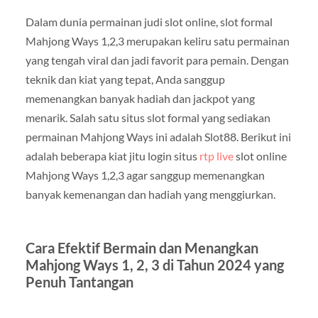
Dalam dunia permainan judi slot online, slot formal
Mahjong Ways 1,2,3 merupakan keliru satu permainan
yang tengah viral dan jadi favorit para pemain. Dengan
teknik dan kiat yang tepat, Anda sanggup
memenangkan banyak hadiah dan jackpot yang
menarik. Salah satu situs slot formal yang sediakan
permainan Mahjong Ways ini adalah Slot88. Berikut ini
adalah beberapa kiat jitu login situs
rtp live
slot online
Mahjong Ways 1,2,3 agar sanggup memenangkan
banyak kemenangan dan hadiah yang menggiurkan.
Cara Efektif Bermain dan Menangkan
Mahjong Ways 1, 2, 3 di Tahun 2024 yang
Penuh Tantangan