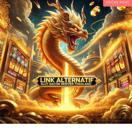
STICKY POST