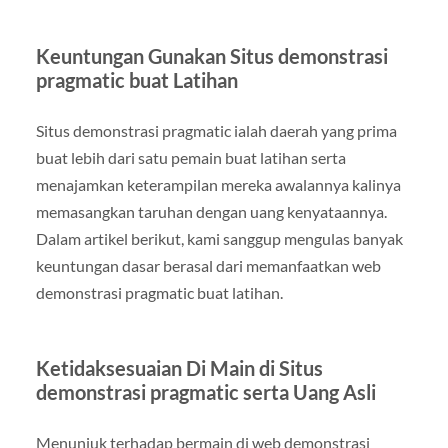
Keuntungan Gunakan Situs demonstrasi
pragmatic buat Latihan
Situs demonstrasi pragmatic ialah daerah yang prima
buat lebih dari satu pemain buat latihan serta
menajamkan keterampilan mereka awalannya kalinya
memasangkan taruhan dengan uang kenyataannya.
Dalam artikel berikut, kami sanggup mengulas banyak
keuntungan dasar berasal dari memanfaatkan web
demonstrasi pragmatic buat latihan.
Ketidaksesuaian Di Main di Situs
demonstrasi pragmatic serta Uang Asli
Menunjuk terhadap bermain di web demonstrasi