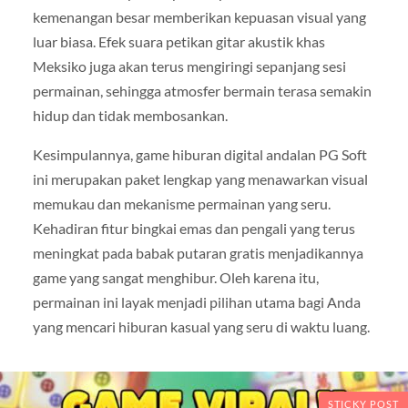
kemenangan besar memberikan kepuasan visual yang
luar biasa. Efek suara petikan gitar akustik khas
Meksiko juga akan terus mengiringi sepanjang sesi
permainan, sehingga atmosfer bermain terasa semakin
hidup dan tidak membosankan.
Kesimpulannya, game hiburan digital andalan PG Soft
ini merupakan paket lengkap yang menawarkan visual
memukau dan mekanisme permainan yang seru.
Kehadiran fitur bingkai emas dan pengali yang terus
meningkat pada babak putaran gratis menjadikannya
game yang sangat menghibur. Oleh karena itu,
permainan ini layak menjadi pilihan utama bagi Anda
yang mencari hiburan kasual yang seru di waktu luang.
STICKY POST