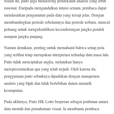
Selain itu, paito juga mendorong pendekatan analisis yang lebih
rasional. Daripada mengandalkan intuisi semata, pembaca dapat
mendasarkan pengamatan pada data yang tersaji jelas. Dengan
membandingkan periode sebelumnya dan periode terbaru, muncul
peluang untuk mengidentifikasi kecenderungan jangka pendek
maupun jangka panjang.
Namun demikian, penting untuk memahami bahwa setiap pola
yang terlihat tetap merupakan interpretasi terhadap data masa lalu.
Paito tidak menciptakan angka, melainkan hanya
merepresentasikan apa yang telah terjadi. Oleh karena itu,
penggunaan paito sebaiknya dipadukan dengan manajemen
analisis yang bijak dan tidak berlebihan dalam menarik
kesimpulan.
Pada akhirnya, Paito HK Lotto berperan sebagai jembatan antara
data mentah dan pemahaman visual. Ia membantu pembaca