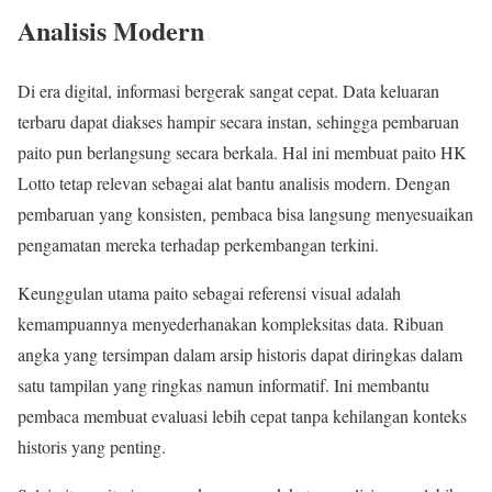
Analisis Modern
Di era digital, informasi bergerak sangat cepat. Data keluaran
terbaru dapat diakses hampir secara instan, sehingga pembaruan
paito pun berlangsung secara berkala. Hal ini membuat paito HK
Lotto tetap relevan sebagai alat bantu analisis modern. Dengan
pembaruan yang konsisten, pembaca bisa langsung menyesuaikan
pengamatan mereka terhadap perkembangan terkini.
Keunggulan utama paito sebagai referensi visual adalah
kemampuannya menyederhanakan kompleksitas data. Ribuan
angka yang tersimpan dalam arsip historis dapat diringkas dalam
satu tampilan yang ringkas namun informatif. Ini membantu
pembaca membuat evaluasi lebih cepat tanpa kehilangan konteks
historis yang penting.