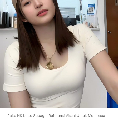
Paito HK Lotto Sebagai Referensi Visual Untuk Membaca