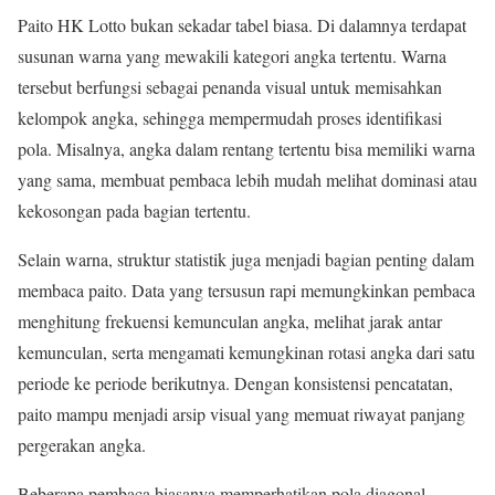
Paito HK Lotto bukan sekadar tabel biasa. Di dalamnya terdapat
susunan warna yang mewakili kategori angka tertentu. Warna
tersebut berfungsi sebagai penanda visual untuk memisahkan
kelompok angka, sehingga mempermudah proses identifikasi
pola. Misalnya, angka dalam rentang tertentu bisa memiliki warna
yang sama, membuat pembaca lebih mudah melihat dominasi atau
kekosongan pada bagian tertentu.
Selain warna, struktur statistik juga menjadi bagian penting dalam
membaca paito. Data yang tersusun rapi memungkinkan pembaca
menghitung frekuensi kemunculan angka, melihat jarak antar
kemunculan, serta mengamati kemungkinan rotasi angka dari satu
periode ke periode berikutnya. Dengan konsistensi pencatatan,
paito mampu menjadi arsip visual yang memuat riwayat panjang
pergerakan angka.
Beberapa pembaca biasanya memperhatikan pola diagonal,