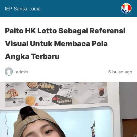
IEP Santa Lucia
Paito HK Lotto Sebagai Referensi
Visual Untuk Membaca Pola
Angka Terbaru
admin
6 bulan ago