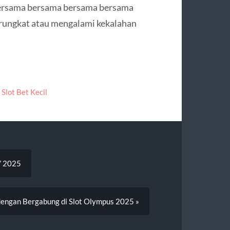
bersama bersama bersama bersama
u rungkat atau mengalami kekalahan
,
Slot Bet Kecil
” 2025
engan Bergabung di Slot Olympus 2025 »