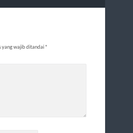
 yang wajib ditandai
*