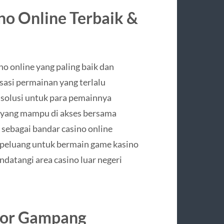
no Online Terbaik &
o online yang paling baik dan
sasi permainan yang terlalu
solusi untuk para pemainnya
 yang mampu di akses bersama
sebagai bandar casino online
 peluang untuk bermain game kasino
datangi area casino luar negeri
acor Gampang