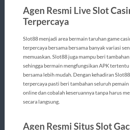
Agen Resmi Live Slot Casi
Terpercaya
Slot88 menjadi area bermain taruhan game casin
terpercaya bersama bersama banyak variasi sen
memuaskan. Slot88 juga mampu beri tambahan 
sehingga bermain mengfungsikan APK tertentu
bersama lebih mudah. Dengan kehadiran Slot88 
terpercaya pasti beri tambahan seluruh pemain
online dan cobalah keseruannya tanpa harus men
secara langsung.
Agen Resmi Situs Slot G