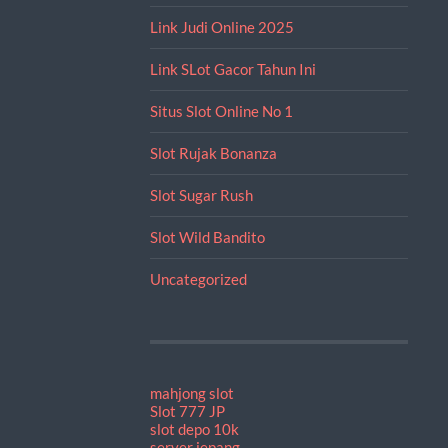
Link Judi Online 2025
Link SLot Gacor Tahun Ini
Situs Slot Online No 1
Slot Rujak Bonanza
Slot Sugar Rush
Slot Wild Bandito
Uncategorized
mahjong slot
Slot 777 JP
slot depo 10k
server jepang